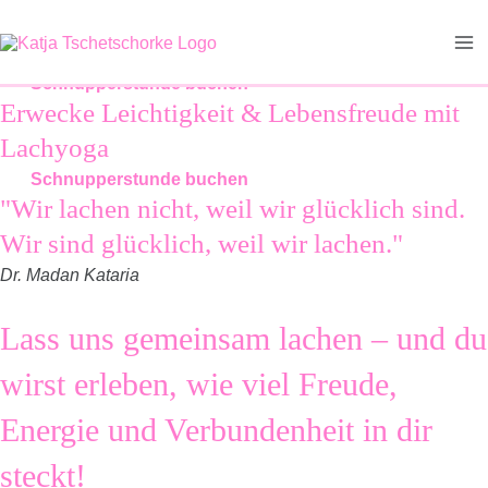
Zum
Erwecke Leichtigkeit & Lebensfreude mit
Ma
Inhalt
Lachyoga
springen
Me
Schnupperstunde buchen
Erwecke Leichtigkeit & Lebensfreude mit
Lachyoga
Schnupperstunde buchen
"Wir lachen nicht, weil wir glücklich sind.
Wir sind glücklich, weil wir lachen."
Dr. Madan Kataria
Lass uns gemeinsam lachen – und du
wirst erleben, wie viel Freude,
Energie und Verbundenheit in dir
steckt!